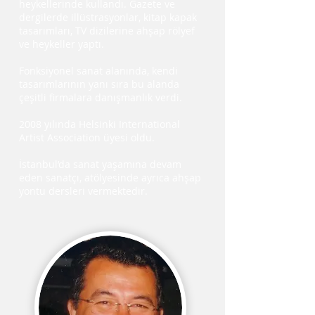
heykellerinde kullandı. Gazete ve
dergilerde illüstrasyonlar, kitap kapak
tasarımları, TV dizilerine ahşap rölyef
ve heykeller yaptı.
Fonksiyonel sanat alanında, kendi
tasarımlarının yanı sıra bu alanda
çeşitli firmalara danışmanlık verdi.
2008 yılında Helsinki International
Artist Association üyesi oldu.
İstanbul’da sanat yaşamına devam
eden sanatçı, atölyesinde ayrıca ahşap
yontu dersleri vermektedir.