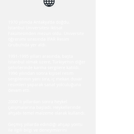
1970 yılında Antakya’da doğdu.
İstanbul Üniversitesi İktisat
Fakültesinden mezun oldu. Üniversite
öğrenimi sırasında İFAR Resim
Grubu’nda yer aldı.
1991-1995
yılları arasında, başta
İstanbul olmak üzere, Türkiye’nin diğer
şehirlerinde karma sergilere katıldı.
1996 yılından sonra kişisel resim
sergilerinin yanı sıra, iç mekan duvar
resimleri yaparak sanat yolculuğuna
devam etti.
2000’ li yıllardan sonra heykel
çalışmalarına başladı. Heykellerinde
ahşabı temel malzeme olarak kullandı.
Geçmiş yıllarda edindiği ahşap yontu
ile ilgili bilgi ve deneyimlerini