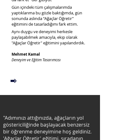
Gün içindeki tüm çalışmalarımda
yaptıklarıma bu gözle baktığımda, gün
sonunda aslında “Ağaçlar Öğretir”
eğitimini de tasarladığımı fark ettim.
Aynı duygu ve deneyimi herkesle
paylaşabilmek amacıyla, ekip olarak
"Ağaçlar Öğretir" eğitimini yapılandırdık.
Mehmet Kamal
Deneyim ve Eğitim Tasarımcısı
NEDEN "AĞAÇLAR ÖĞRETİR"?
"Adımınızı attığınızda, ağaçların yol
göstericiliğinde başlayacak benzersiz
bir öğrenme deneyimine hoş geldiniz.
'Ağaçlar Öğretir' eğitimi, sıradanın