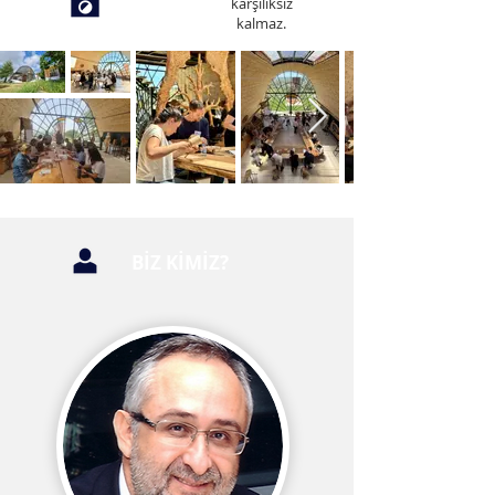
GALERİ
karşılıksız
kalmaz.
BİZ KİMİZ?