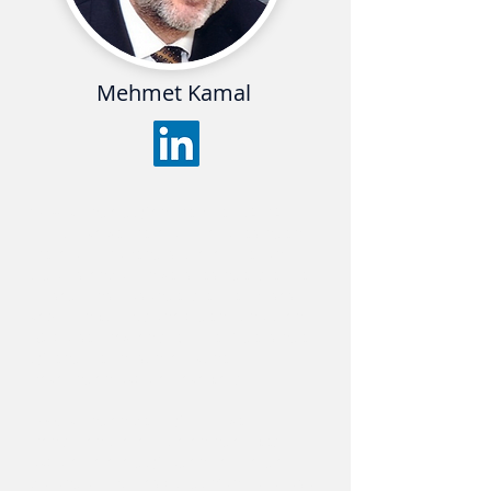
Mehmet Kamal
1959 yılında doğan Mehmet KAMAL,
İTÜ Kimya ve Metalürji Fakültesinden
Metalürji Mühendisi olarak mezun
oldu. İstanbul Üniversitesinde İşletme
İktisadı Enstitüsünde İşletme İhtisası
yaptı. En çok hoşuna giden konu olan
“Örgütsel Davranış Bilimleri” dersinde
öğrendiklerini sonraki yöneticilik
hayatından uygulamaya çalıştı.
2003 yılından beri Eğitimci ve
Danışman olarak İK alanındaki çeşitli
uygulamalara doğrudan katkılarda
bulundu. Thomas Gordon’un kurucusu