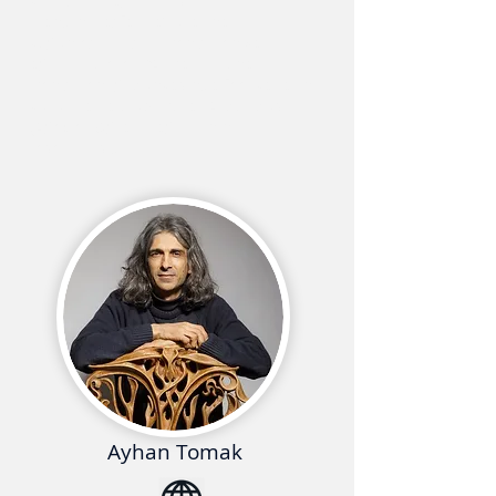
yaklaşımla eğitim tasarımlarını
“kendini keşfetme” üzerine
yoğunlaştırmıştır.
Danışman ve
eğitimci olarak PA-Metrik Yönetim
Danışmanlığı bünyesinde faaliyetlerini
yürütmekte olup, Docet-Arboribus
(Ağaçlar Öğretir) eğitiminin
tasarımcısıdır.
Ayhan Tomak