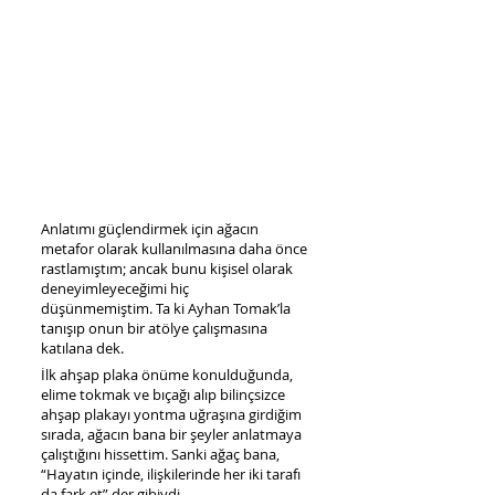
Anlatımı güçlendirmek için ağacın
metafor olarak kullanılmasına daha önce
rastlamıştım; ancak bunu kişisel olarak
deneyimleyeceğimi hiç
düşünmemiştim.
Ta ki Ayhan Tomak’la
tanışıp onun bir atölye çalışmasına
katılana dek.
İlk ahşap plaka önüme konulduğunda,
elime tokmak ve bıçağı alıp bilinçsizce
ahşap plakayı yontma uğraşına girdiğim
sırada, ağacın bana bir şeyler anlatmaya
çalıştığını hissettim. Sanki ağaç bana,
“Hayatın içinde, ilişkilerinde her iki tarafı
da fark et” der gibiydi.