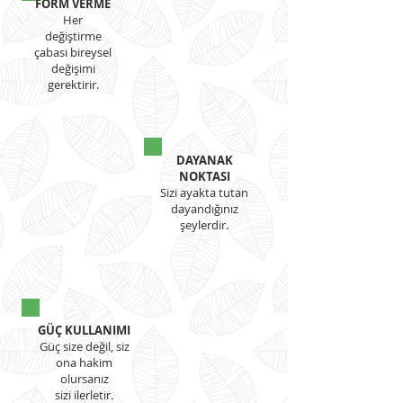
FORM VERME
Her
değiştirme
çabası bireysel
değişimi
gerektirir.
DAYANAK
NOKTASI
Sizi ayakta tutan
dayandığınız
şeylerdir.
GÜÇ KULLANIMI
Güç size değil, siz
ona hakim
olursanız
sizi ilerletir.