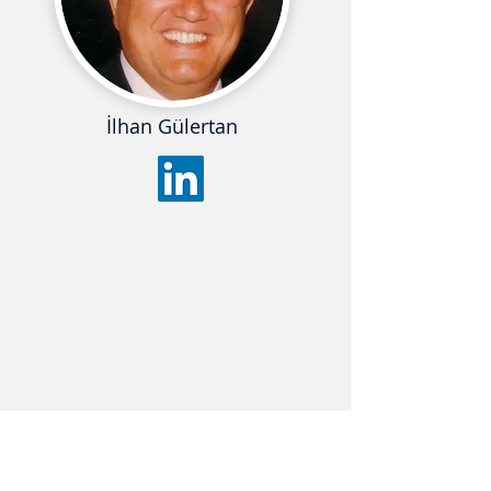
İlhan Gülertan
1965 yılında doğan İlhan Gülertan
İstanbul Üniversitesi İşletme Fakültesi
mezunudur. Mezuniyeti sonrasında
temel değerleri olan gelişim ve
değişim doğrultusunda çalıştığı
şirketlerde yeniliğe ve değişime
yönelik projelerde orta ve üst kademe
yönetici olarak görev almıştır. 1999
yılında profesyonel yaşımı bırakarak
kariyerine kendi şirketinde eğitim ve
koçluk alanında devam etme kararı
almıştır.