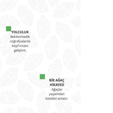
YOLCULUK
Beklenmedik
coğrafyalarda
keşif insanı
geliştirir.
BİR AĞAÇ
HİKAYESİ
Ağaçlar
yaşamdan
kesitleri anlatır.