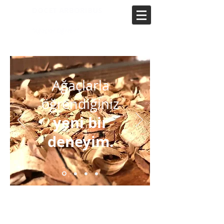
DOCET ARBORIBUS
"Ağaçlar Öğretir"
Ağaçlarla
öğrendiğiniz
yeni bir
deneyim.